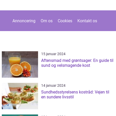
Annoncering
Om os
Cookies
Kontakt os
15 januar 2024
Aftensmad med grøntsager: En guide til
sund og velsmagende kost
14 januar 2024
Sundhedsstyrelsens kostråd: Vejen til
en sundere livsstil