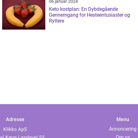
06 januar 2024
Keto kostplan: En Dybdegående
Gennemgang for Hesteentusiaster og
Ryttere
Adresse
Menu
Annoncering
Om os