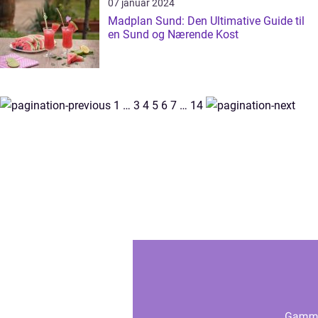
07 januar 2024
Madplan Sund: Den Ultimative Guide til
en Sund og Nærende Kost
1
…
3
4
5
6
7
…
14