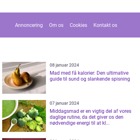
Annoncering
Om os
Cookies
Kontakt os
08 januar 2024
Mad med få kalorier: Den ultimative
guide til sund og slankende spisning
07 januar 2024
Middagsmad er en vigtig del af vores
daglige rutine, da det giver os den
nødvendige energi til at kl...