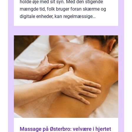
holde øje med sit syn. Med den stigende
mængde tid, folk bruger foran skærme og
digitale enheder, kan regelmæssige
synspr&o...
Massage på Østerbro: velvære i hjertet