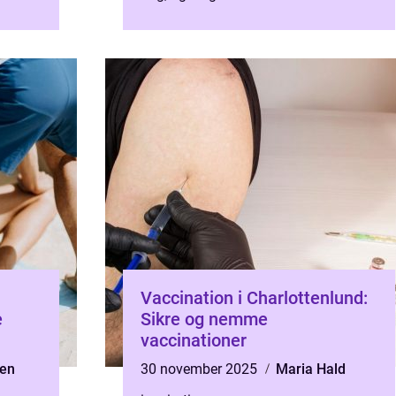
g og
opmærksomhed. En Fodterapeut
Søborg kan hjælpe med at f...
Vaccination i Charlottenlund:
e
Sikre og nemme
vaccinationer
sen
30 november 2025
Maria Hald