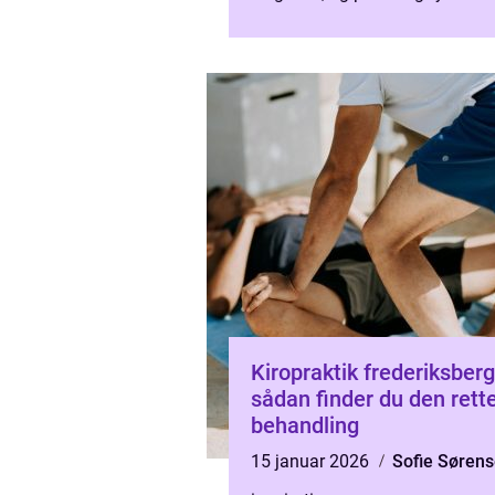
meget, at både arbejde, trænin
søvn bliver påvirket...
Kiropraktik frederiksberg
sådan finder du den rett
behandling
15 januar 2026
Sofie Søren