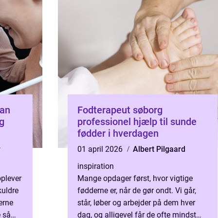
Fodterapeut søborg
og
professionel hjælp til sunde
fødder i hverdagen
r
01 april 2026
Albert Pilgaard
inspiration
plever
Mange opdager først, hvor vigtige
kuldre
fødderne er, når de gør ondt. Vi går,
erne
står, løber og arbejder på dem hver
e så
dag, og alligevel får de ofte mindst