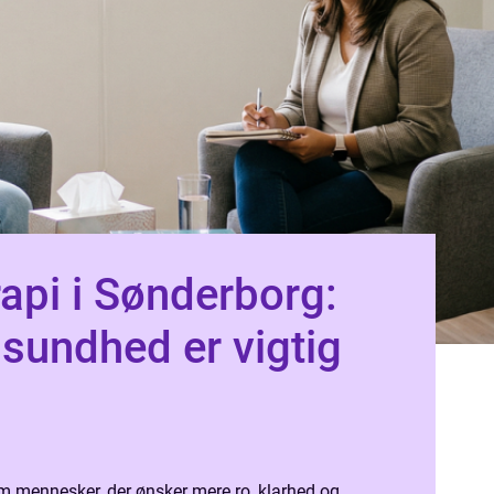
api i Sønderborg:
 sundhed er vigtig
m mennesker, der ønsker mere ro, klarhed og