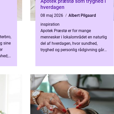
Apotek præstø som tryghed i
hverdagen
08 maj 2026
Albert Pilgaard
inspiration
Apotek Præstø er for mange
terbro,
mennesker i lokalområdet en naturlig
g sine
del af hverdagen, hvor sundhed,
er
tryghed og personlig rådgivning går
nhed;
hånd i hånd. Når man træder ind på et
lokalt apotek, får man ikke ku...