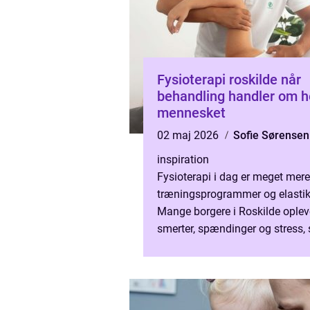
Fysioterapi roskilde når
behandling handler om h
mennesket
02 maj 2026
Sofie Sørensen
inspiration
Fysioterapi i dag er meget mer
træningsprogrammer og elastik
Mange borgere i Roskilde oplev
smerter, spændinger og stress,
ikke altid kan forklares af én s
eller et enkelt overbelas...