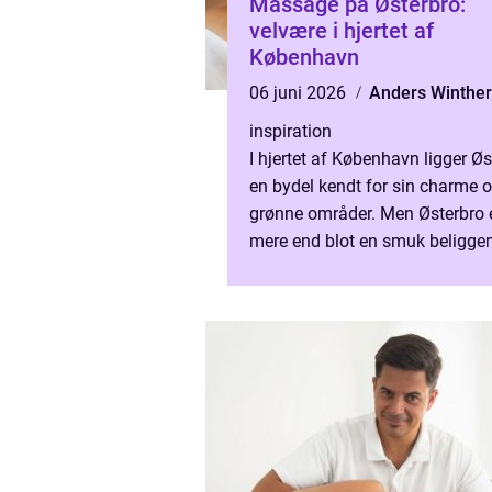
Massage på Østerbro:
velvære i hjertet af
København
06 juni 2026
Anders Winther
inspiration
I hjertet af København ligger Øs
en bydel kendt for sin charme o
grønne områder. Men Østerbro 
mere end blot en smuk beligge
det er også et ...