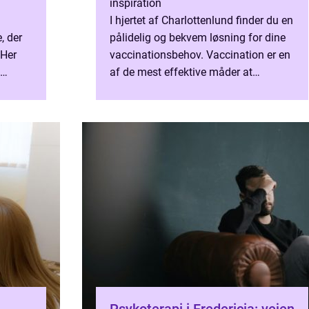
inspiration
I hjertet af Charlottenlund finder du en
, der
pålidelig og bekvem løsning for dine
 Her
vaccinationsbehov. Vaccination er en
af de mest effektive måder at
andling
beskytte både dig selv og samf...