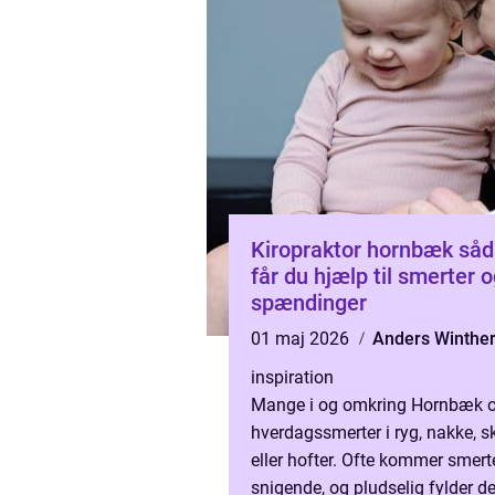
Kiropraktor hornbæk sådan
får du hjælp til smerter 
spændinger
01 maj 2026
Anders Winthe
inspiration
Mange i og omkring Hornbæk o
hverdagssmerter i ryg, nakke, s
eller hofter. Ofte kommer smert
snigende, og pludselig fylder d