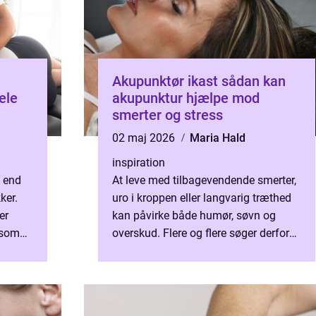
Akupunktør ikast sådan kan
ele
akupunktur hjælpe mod
smerter og stress
02 maj 2026
Maria Hald
inspiration
e end
At leve med tilbagevendende smerter,
ker.
uro i kroppen eller langvarig træthed
er
kan påvirke både humør, søvn og
 som
overskud. Flere og flere søger derfor
kade
mod akupunktur som et naturligt
supplement til den beha...