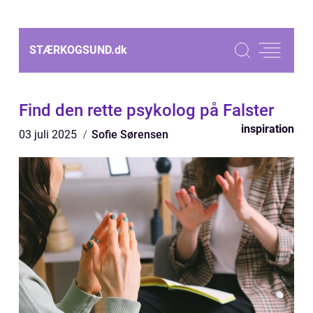
STÆRKOGSUND.
dk
Find den rette psykolog på Falster
inspiration
03 juli 2025
Sofie Sørensen