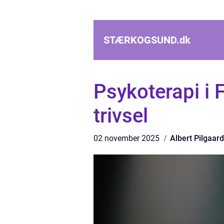
STÆRKOGSUND.
dk
Psykoterapi i F
trivsel
02 november 2025
Albert Pilgaard