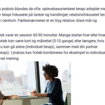
isk praksis blandes de ofte: oplevelsesorienteret terapi arbejder m
iv terapi fokuserer på tanker og handlinger; relationsfokuseret ter
 centrum. Fællesnævneren er en tryg relation, klare mål og
isk varer en session 60-90 minutter. Mange starter hver eller hve
orløb kan være kort og målrettet (5-10 gange) eller længere, hvis
u kan gå alene (individuel terapi), sammen med din partner
terapi). I praksis kan forløb kombineres for eksempel to individue
iver mening.