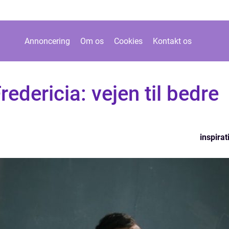
Annoncering
Om os
Cookies
Kontakt os
redericia: vejen til bedre
inspirat