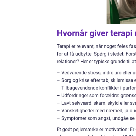
Hvornår giver terapi 
Terapi er relevant, når noget føles fa
for at få udbytte. Spørg i stedet: For
relationer? Her er typiske grunde til 
– Vedvarende stress, indre uro eller
– Sorg og krise efter tab, skilsmisse 
– Tilbagevendende konflikter i parforh
– Udfordringer som forældre: grænser,
– Lavt selvværd, skam, skyld eller sv
– Vanskeligheder med nærhed, jalousi e
– Symptomer som angst, undgåelse el
Et godt pejlemærke er motivation: Er du 