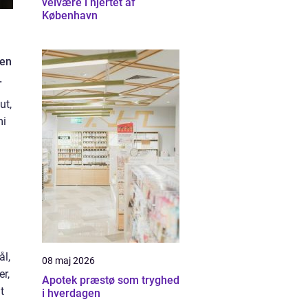
velvære i hjertet af
København
ten
.
ut,
mi
ål,
08 maj 2026
r,
Apotek præstø som tryghed
t
i hverdagen