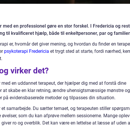
 med en professionel gøre en stor forskel. I Fredericia og res
 til kvalificeret hjælp, både til enkeltpersoner, par og familier
erapi er, hvornår det giver mening, og hvordan du finder en terape
er
psykoterapi Fredericia
et trygt sted at starte, fordi nærhed, ke
t.
og virker det?
r med en uddannet terapeut, der hjælper dig med at forstå dine
t er at skabe en klar retning, ændre uhensigtsmæssige mønstre og
er på evidensbaserede metoder og tilpasses din situation.
er et samarbejde. Du sætter temaet, og terapeuten stiller spørgsm
e øvelser, som du kan afprøve mellem sessionerne. Mange opleve
m giver ro og overblik. Det kan være en lettelse at læsse af uden a