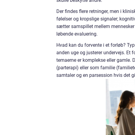
skulle beskytte andre.
Der findes flere retninger, men i klin
følelser og kropslige signaler; kognit
sætter samspillet mellem mennesker i
løbende evaluering.
Hvad kan du forvente i et forløb? Typ
anden uge og justerer undervejs. Et f
temaerne er komplekse eller gamle. D
(parterapi) eller som familie (familie
samtaler og en parsession hvis det g