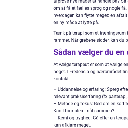
afprøve nye måder at handle på? Så e
om at få et fælles sprog og nogle få,
hverdagen kan flytte meget: en aftalt t
en ny måde at lytte på.
Tænk på terapi som et træningsrum fo
rammer. Når grebene sidder, kan du b
Sådan vælger du en d
At vælge terapeut er som at vælge en
noget. I Fredericia og nærområdet find
kontakt:
– Uddannelse og erfaring: Spørg efte
relevant praksiserfaring (fx parterapi,
– Metode og fokus: Bed om en kort for
Kan I formulere mål sammen?
– Kemi og tryghed: Gå efter en terape
kan afklare meget.