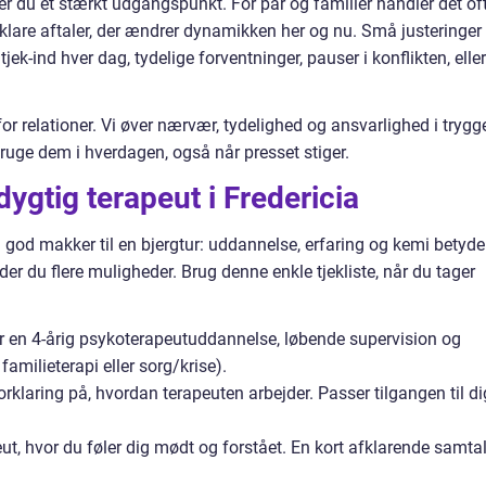
r du et stærkt udgangspunkt. For par og familier handler det of
 klare aftaler, der ændrer dynamikken her og nu. Små justeringer 
jek-ind hver dag, tydelige forventninger, pauser i konflikten, eller
r relationer. Vi øver nærvær, tydelighed og ansvarlighed i trygg
ruge dem i hverdagen, også når presset stiger.
ygtig terapeut i Fredericia
 god makker til en bjergtur: uddannelse, erfaring og kemi betyde
er du flere muligheder. Brug denne enkle tjekliste, når du tager
r en 4-årig psykoterapeutuddannelse, løbende supervision og
 familieterapi eller sorg/krise).
klaring på, hvordan terapeuten arbejder. Passer tilgangen til di
ut, hvor du føler dig mødt og forstået. En kort afklarende samta