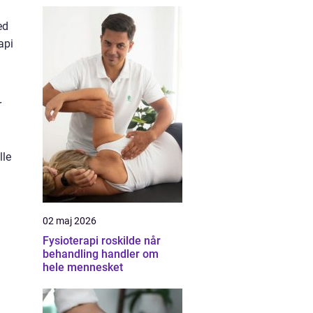
ed
api
r
lle
02 maj 2026
Fysioterapi roskilde når
behandling handler om
hele mennesket