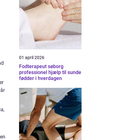
01 april 2026
ad
Fodterapeut søborg
professionel hjælp til sunde
fødder i hverdagen
er
Når
ia,
ken