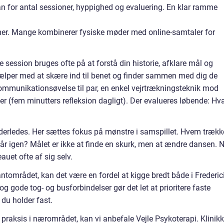
an for antal sessioner, hyppighed og evaluering. En klar ramme
mmer. Mange kombinerer fysiske møder med online-samtaler for
 session bruges ofte på at forstå din historie, afklare mål og
hjælper med at skære ind til benet og finder sammen med dig de
kommunikationsøvelse til par, en enkel vejrtrækningsteknik mod
ner (fem minutters refleksion dagligt). Der evalueres løbende: Hv
nderledes. Her sættes fokus på mønstre i samspillet. Hvem trækk
går igen? Målet er ikke at finde en skurk, men at ændre dansen. 
auet ofte af sig selv.
antområdet, kan det være en fordel at kigge bredt både i Frederic
og gode tog- og busforbindelser gør det let at prioritere faste
 du holder fast.
praksis i nærområdet, kan vi anbefale Vejle Psykoterapi. Klinik