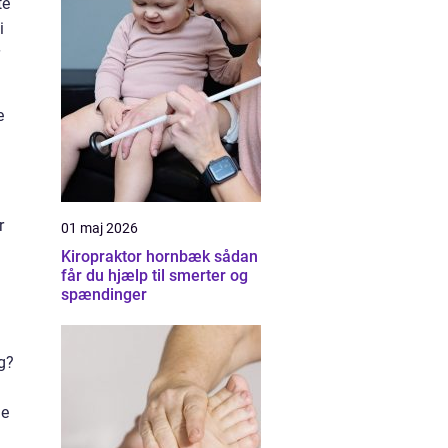
te
i
e
r
01 maj 2026
Kiropraktor hornbæk sådan
får du hjælp til smerter og
spændinger
g?
le