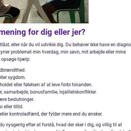
mening for dig eller jer?
stlåst, eller når du vil udvikle dig. Du behøver ikke have en diagn
styrrer problemet min hverdag, min søvn, mit arbejde eller mine
at opsøge hjælp:
 udbrændthed.
eller sygdom.
oldet eller følelsen af at leve forbi hinanden.
 samarbejde, bonusfamilie, lojalitetskonflikter.
ære beslutninger.
ller tillid.
ler kontroladfærd, der fylder mere end du ønsker.
nysgerrig efter at forstå, hvad der sker i dig, og villig til at