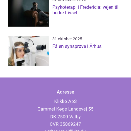
Psykoterapi i Fredericia: vejen til
bedre trivsel
31 oktober 2025
Få en synsprøve i Århus
Adresse