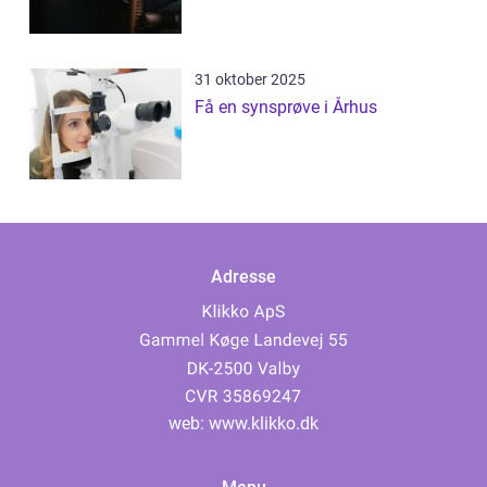
31 oktober 2025
Få en synsprøve i Århus
Adresse
web:
www.klikko.dk