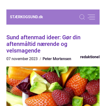
STÆRKOGSUND.
dk
Sund aftenmad ideer: Gør din
aftenmåltid nærende og
velsmagende
redaktionel
07 november 2023
Peter Mortensen