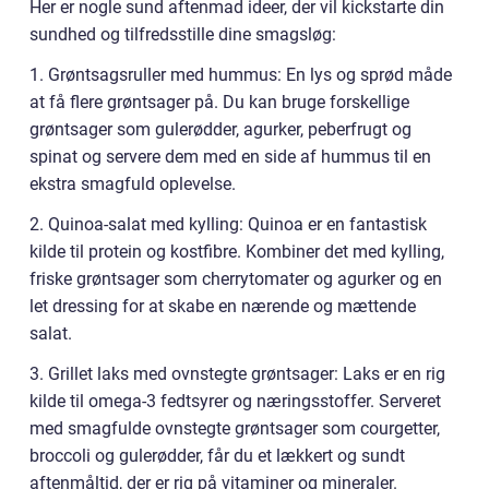
Her er nogle sund aftenmad ideer, der vil kickstarte din
sundhed og tilfredsstille dine smagsløg:
1. Grøntsagsruller med hummus: En lys og sprød måde
at få flere grøntsager på. Du kan bruge forskellige
grøntsager som gulerødder, agurker, peberfrugt og
spinat og servere dem med en side af hummus til en
ekstra smagfuld oplevelse.
2. Quinoa-salat med kylling: Quinoa er en fantastisk
kilde til protein og kostfibre. Kombiner det med kylling,
friske grøntsager som cherrytomater og agurker og en
let dressing for at skabe en nærende og mættende
salat.
3. Grillet laks med ovnstegte grøntsager: Laks er en rig
kilde til omega-3 fedtsyrer og næringsstoffer. Serveret
med smagfulde ovnstegte grøntsager som courgetter,
broccoli og gulerødder, får du et lækkert og sundt
aftenmåltid, der er rig på vitaminer og mineraler.