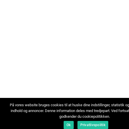
På vores website bruges cookies til at huske dine indstillinger, statistik o
indhold og annoncer. Denne information deles med tredjepart. Ved fortsa
godkender du cookiepolitikken.
Ok
Privatlivspolitik