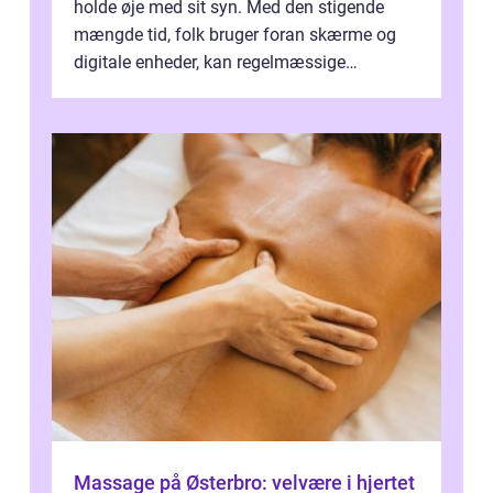
holde øje med sit syn. Med den stigende
mængde tid, folk bruger foran skærme og
digitale enheder, kan regelmæssige
synspr&o...
Massage på Østerbro: velvære i hjertet