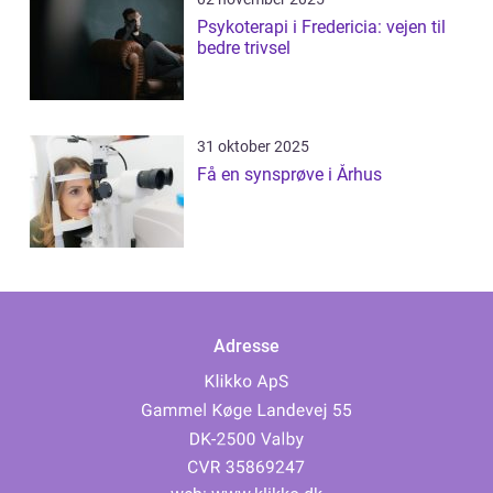
Psykoterapi i Fredericia: vejen til
bedre trivsel
31 oktober 2025
Få en synsprøve i Århus
Adresse