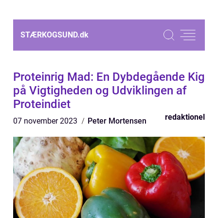
STÆRKOGSUND.
dk
Proteinrig Mad: En Dybdegående Kig
på Vigtigheden og Udviklingen af
Proteindiet
redaktionel
07 november 2023
Peter Mortensen