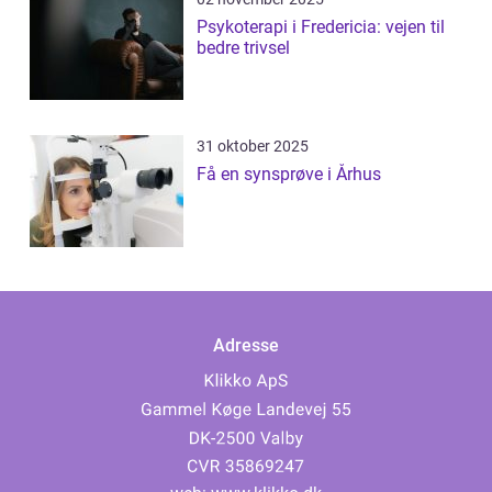
Psykoterapi i Fredericia: vejen til
bedre trivsel
31 oktober 2025
Få en synsprøve i Århus
Adresse