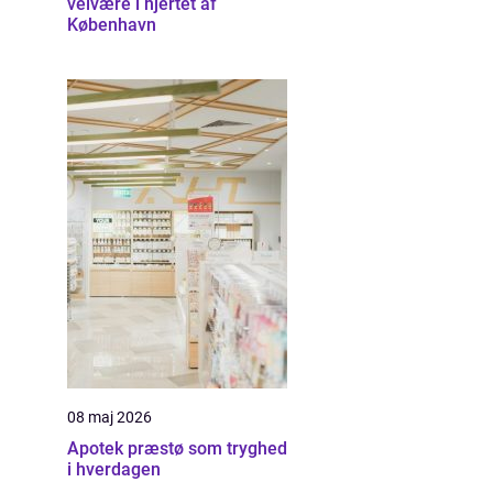
velvære i hjertet af
København
08 maj 2026
Apotek præstø som tryghed
i hverdagen