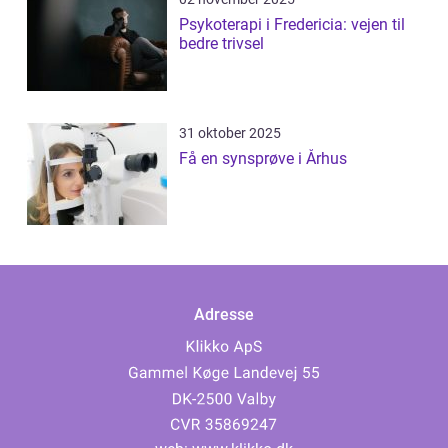
Psykoterapi i Fredericia: vejen til
bedre trivsel
31 oktober 2025
Få en synsprøve i Århus
Adresse