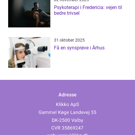
Psykoterapi i Fredericia: vejen til
bedre trivsel
31 oktober 2025
Få en synsprøve i Århus
Adresse