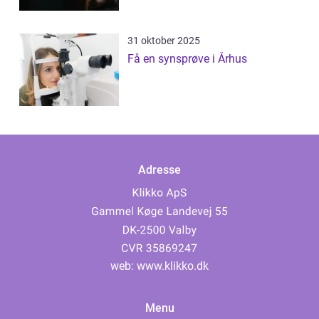
31 oktober 2025
Få en synsprøve i Århus
Adresse
web:
www.klikko.dk
Menu