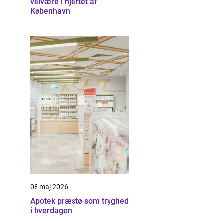
velvære i hjertet af
København
08 maj 2026
Apotek præstø som tryghed
i hverdagen