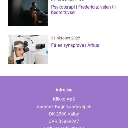
Psykoterapi i Fredericia: vejen til
bedre trivsel
31 oktober 2025
Få en synsprøve i Århus
Adresse