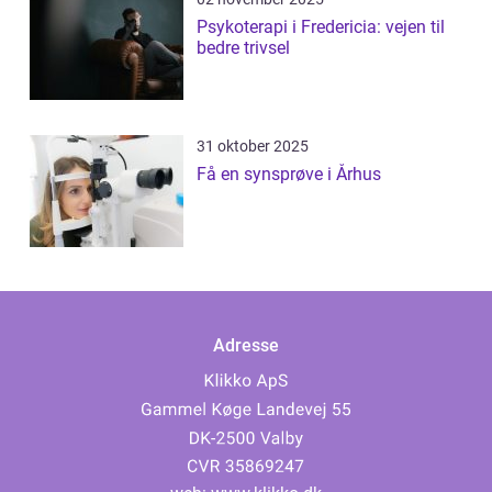
Psykoterapi i Fredericia: vejen til
bedre trivsel
31 oktober 2025
Få en synsprøve i Århus
Adresse