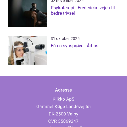
02 november 2025
Psykoterapi i Fredericia: vejen til
bedre trivsel
31 oktober 2025
Få en synsprøve i Århus
Adresse