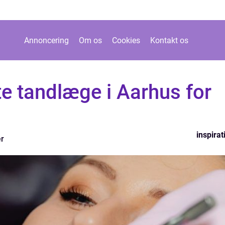
Annoncering
Om os
Cookies
Kontakt os
e tandlæge i Aarhus for
inspirat
r