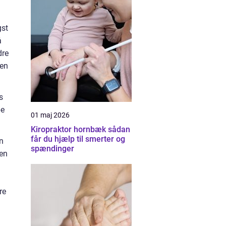
gst
å
dre
den
s
pe
01 maj 2026
Kiropraktor hornbæk sådan
får du hjælp til smerter og
n
spændinger
 en
re