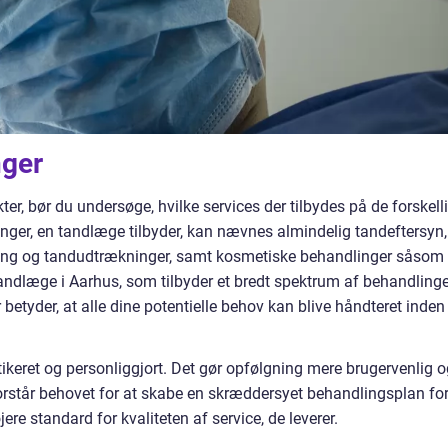
nger
er, bør du undersøge, hvilke services der tilbydes på de forskell
linger, en tandlæge tilbyder, kan nævnes almindelig tandeftersyn,
ling og tandudtrækninger, samt kosmetiske behandlinger såsom
andlæge i Aarhus, som tilbyder et bredt spektrum af behandlinge
r betyder, at alle dine potentielle behov kan blive håndteret inden
tikeret og personliggjort. Det gør opfølgning mere brugervenlig 
rstår behovet for at skabe en skræddersyet behandlingsplan fo
ere standard for kvaliteten af service, de leverer.