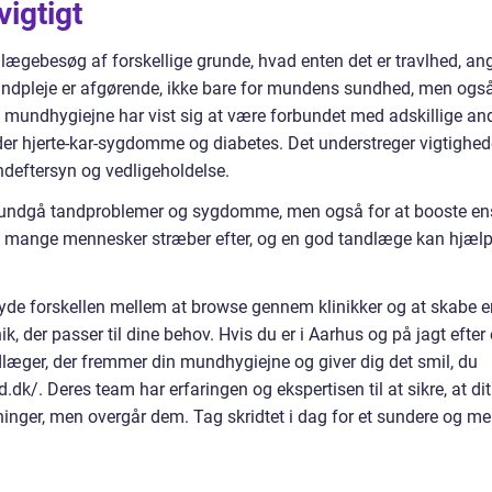
vigtigt
dlægebesøg af forskellige grunde, hvad enten det er travlhed, an
tandpleje er afgørende, ikke bare for mundens sundhed, men ogs
ig mundhygiejne har vist sig at være forbundet med adskillige an
r hjerte-kar-sygdomme og diabetes. Det understreger vigtighe
andeftersyn og vedligeholdelse.
t undgå tandproblemer og sygdomme, men også for at booste en
et, mange mennesker stræber efter, og en god tandlæge kan hjæl
tyde forskellen mellem at browse gennem klinikker og at skabe e
ik, der passer til dine behov. Hvis du er i Aarhus og på jagt efter
dlæger, der fremmer din mundhygiejne og giver dig det smil, du
dk/. Deres team har erfaringen og ekspertisen til at sikre, at dit
ninger, men overgår dem. Tag skridtet i dag for et sundere og me