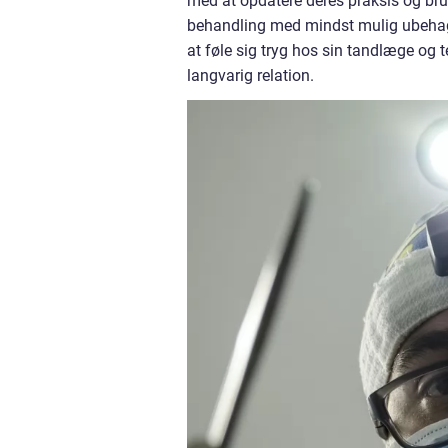
med at opdatere deres praksis og brug
behandling med mindst mulig ubehag.
at føle sig tryg hos sin tandlæge og 
langvarig relation.