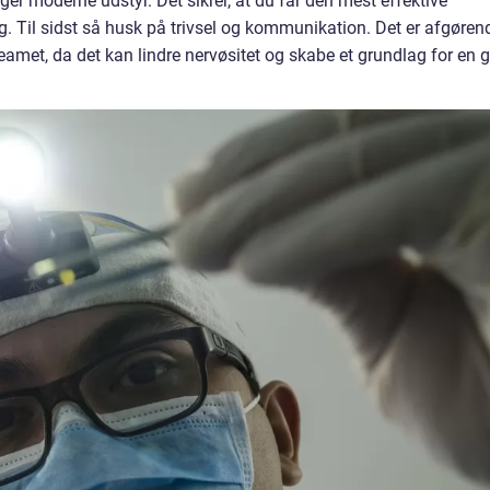
er moderne udstyr. Det sikrer, at du får den mest effektive
 Til sidst så husk på trivsel og kommunikation. Det er afgøren
teamet, da det kan lindre nervøsitet og skabe et grundlag for en 