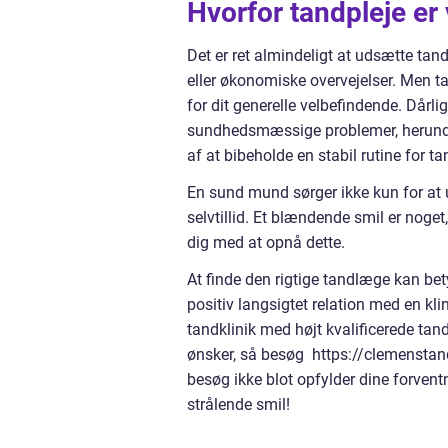
Hvorfor tandpleje er 
Det er ret almindeligt at udsætte tan
eller økonomiske overvejelser. Men 
for dit generelle velbefindende. Dårl
sundhedsmæssige problemer, herunde
af at bibeholde en stabil rutine for t
En sund mund sørger ikke kun for a
selvtillid. Et blændende smil er nog
dig med at opnå dette.
At finde den rigtige tandlæge kan be
positiv langsigtet relation med en klin
tandklinik med højt kvalificerede tan
ønsker, så besøg https://clemenstand.
besøg ikke blot opfylder dine forvent
strålende smil!