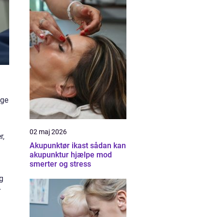
ige
02 maj 2026
r,
Akupunktør ikast sådan kan
akupunktur hjælpe mod
smerter og stress
og
r