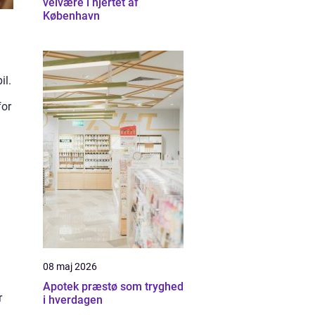
velvære i hjertet af
København
il.
for
08 maj 2026
Apotek præstø som tryghed
r
i hverdagen