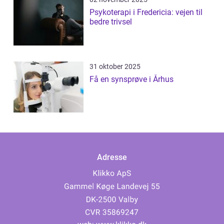
Psykoterapi i Fredericia: vejen til
bedre trivsel
31 oktober 2025
Få en synsprøve i Århus
Adresse