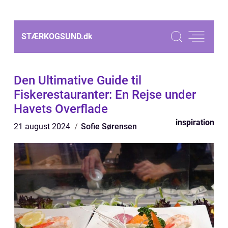
STÆRKOGSUND.
dk
Den Ultimative Guide til
Fiskerestauranter: En Rejse under
Havets Overflade
inspiration
21 august 2024
Sofie Sørensen