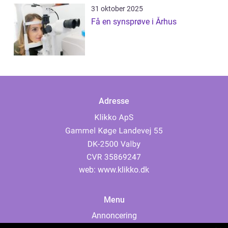
31 oktober 2025
Få en synsprøve i Århus
Adresse
web:
www.klikko.dk
Menu
Annoncering