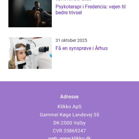
Psykoterapi i Fredericia: vejen til
bedre trivsel
31 oktober 2025
Få en synsprøve i Århus
Adresse
web:
www.klikko.dk