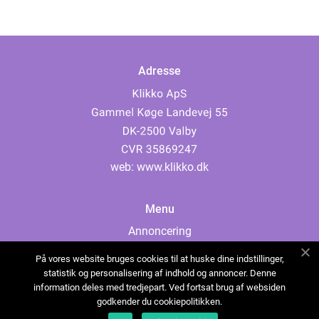
Adresse
web:
www.klikko.dk
Menu
Annoncering
Om os
På vores website bruges cookies til at huske dine indstillinger,
Cookies
statistik og personalisering af indhold og annoncer. Denne
information deles med tredjepart. Ved fortsat brug af websiden
Kontakt os
godkender du cookiepolitikken.
Sitemap