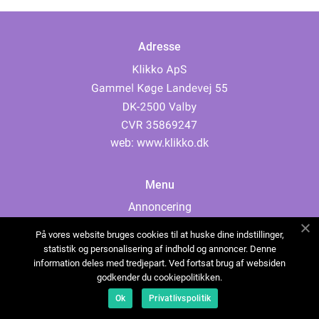
Adresse
web:
www.klikko.dk
Menu
Annoncering
Om os
På vores website bruges cookies til at huske dine indstillinger,
Cookies
statistik og personalisering af indhold og annoncer. Denne
information deles med tredjepart. Ved fortsat brug af websiden
Kontakt os
godkender du cookiepolitikken.
Sitemap
Ok
Privatlivspolitik