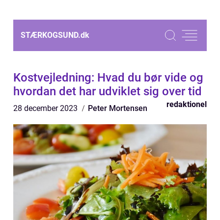
STÆRKOGSUND.
dk
Kostvejledning: Hvad du bør vide og
hvordan det har udviklet sig over tid
redaktionel
28 december 2023
Peter Mortensen