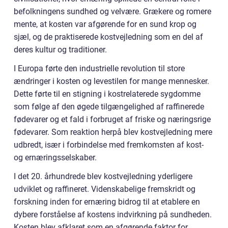
befolkningens sundhed og velvære. Grækere og romere
mente, at kosten var afgørende for en sund krop og
sjæl, og de praktiserede kostvejledning som en del af
deres kultur og traditioner.
I Europa førte den industrielle revolution til store
ændringer i kosten og levestilen for mange mennesker.
Dette førte til en stigning i kostrelaterede sygdomme
som følge af den øgede tilgængelighed af raffinerede
fødevarer og et fald i forbruget af friske og næringsrige
fødevarer. Som reaktion herpå blev kostvejledning mere
udbredt, især i forbindelse med fremkomsten af kost-
og ernæringsselskaber.
I det 20. århundrede blev kostvejledning yderligere
udviklet og raffineret. Videnskabelige fremskridt og
forskning inden for ernæring bidrog til at etablere en
dybere forståelse af kostens indvirkning på sundheden.
Kosten blev afklaret som en afgørende faktor for