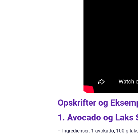
Opskrifter og Eksemp
1. Avocado og Laks S
– Ingredienser: 1 avokado, 100 g laks,