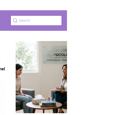
t
nel