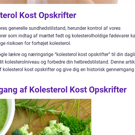
sterol Kost Opskrifter
 vores generelle sundhedstilstand, herunder kontrol af vores
torer som indtag af mættet fedt og kolesterolholdige fødevarer k
e risikoen for forhøjet kolesterol.
gle lækre og næringsrige “kolesterol kost opskrifter” til din dagl
 dit kolesterolniveau og forbedre din helbredstilstand. Denne artik
af kolesterol kost opskrifter og give dig en historisk gennemgang
ang af Kolesterol Kost Opskrifter