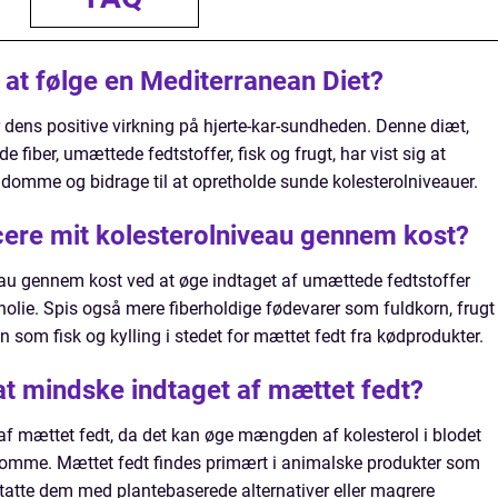
 at følge en Mediterranean Diet?
 dens positive virkning på hjerte-kar-sundheden. Denne diæt,
fiber, umættede fedtstoffer, fisk og frugt, har vist sig at
ygdomme og bidrage til at opretholde sunde kolesterolniveauer.
ere mit kolesterolniveau gennem kost?
eau gennem kost ved at øge indtaget af umættede fedtstoffer
nolie. Spis også mere fiberholdige fødevarer som fuldkorn, frugt
 som fisk og kylling i stedet for mættet fedt fra kødprodukter.
 at mindske indtaget af mættet fedt?
 af mættet fedt, da det kan øge mængden af kolesterol i blodet
gdomme. Mættet fedt findes primært i animalske produkter som
statte dem med plantebaserede alternativer eller magrere