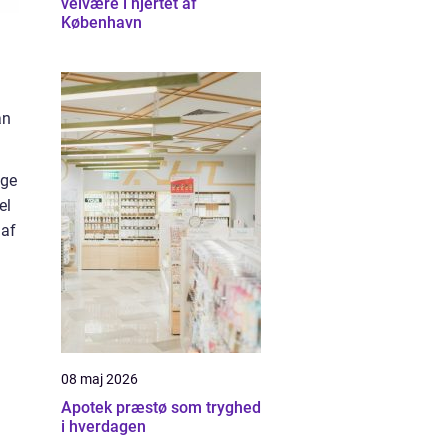
velvære i hjertet af
København
an
ige
el
 af
08 maj 2026
Apotek præstø som tryghed
i hverdagen