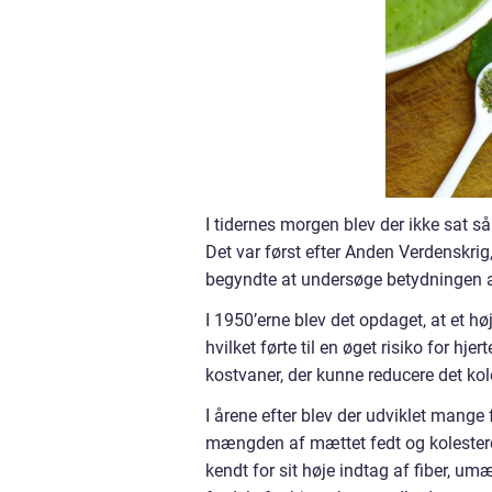
I tidernes morgen blev der ikke sat s
Det var først efter Anden Verdenskrig
begyndte at undersøge betydningen af
I 1950’erne blev det opdaget, at et h
hvilket førte til en øget risiko for hj
kostvaner, der kunne reducere det ko
I årene efter blev der udviklet mange 
mængden af mættet fedt og kolestero
kendt for sit høje indtag af fiber, um