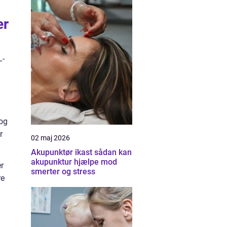
er
L-
 og
r
02 maj 2026
Akupunktør ikast sådan kan
akupunktur hjælpe mod
r
smerter og stress
re