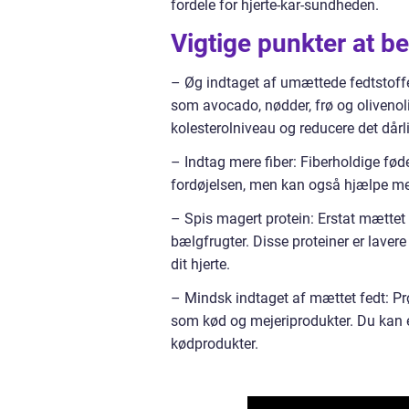
fordele for hjerte-kar-sundheden.
Vigtige punkter at b
– Øg indtaget af umættede fedtstoffer
som avocado, nødder, frø og olivenoli
kolesterolniveau og reducere det dårl
– Indtag mere fiber: Fiberholdige fød
fordøjelsen, men kan også hjælpe me
– Spis magert protein: Erstat mættet 
bælgfrugter. Disse proteiner er lavere 
dit hjerte.
– Mindsk indtaget af mættet fedt: Pr
som kød og mejeriprodukter. Du kan 
kødprodukter.