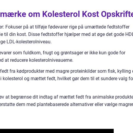
emærke om Kolesterol Kost Opskrift
: Fokuser på at tilføje fødevarer rige på umættede fedtstoffer
e til din kost. Disse fedtstoffer hjælper med at øge det gode HD
ige LDL-kolesterolniveau.
evarer som fuldkorn, frugt og grøntsager er ikke kun gode for
d at reducere kolesterolniveauerne.
fedt fra kødprodukter med magre proteinkilder som fisk, kylling
i kolesterol og mættet fedt, hvilket gør dem til et sundere valg fo
øv at begrænse dit indtag af mættet fedt fra animalske produkte
erstatte dem med plantebaserede alternativer eller vælge magre