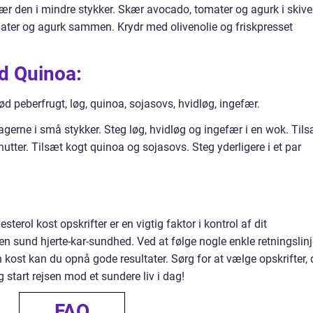
 den i mindre stykker. Skær avocado, tomater og agurk i skiver
mater og agurk sammen. Krydr med olivenolie og friskpresset
d Quinoa:
rød peberfrugt, løg, quinoa, sojasovs, hvidløg, ingefær.
rne i små stykker. Steg løg, hvidløg og ingefær i en wok. Tils
utter. Tilsæt kogt quinoa og sojasovs. Steg yderligere i et par
terol kost opskrifter er en vigtig faktor i kontrol af dit
en sund hjerte-kar-sundhed. Ved at følge nogle enkle retningslinj
in kost kan du opnå gode resultater. Sørg for at vælge opskrifter, 
 start rejsen mod et sundere liv i dag!
FAQ