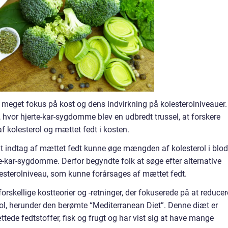
å meget fokus på kost og dens indvirkning på kolesterolniveauer.
, hvor hjerte-kar-sygdomme blev en udbredt trussel, at forskere
 kolesterol og mættet fedt i kosten.
øjt indtag af mættet fedt kunne øge mængden af kolesterol i blod
erte-kar-sygdomme. Derfor begyndte folk at søge efter alternative
lesterolniveau, som kunne forårsages af mættet fedt.
forskellige kostteorier og -retninger, der fokuserede på at reducer
l, herunder den berømte “Mediterranean Diet”. Denne diæt er
ættede fedtstoffer, fisk og frugt og har vist sig at have mange