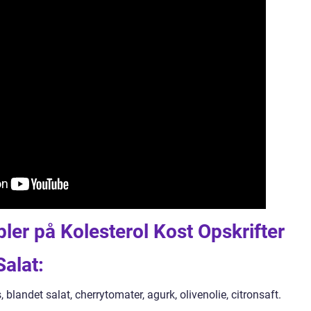
ler på Kolesterol Kost Opskrifter
alat:
 blandet salat, cherrytomater, agurk, olivenolie, citronsaft.