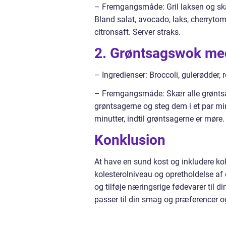
– Fremgangsmåde: Gril laksen og skær
Bland salat, avocado, laks, cherryto
citronsaft. Server straks.
2. Grøntsagswok me
– Ingredienser: Broccoli, gulerødder, 
– Fremgangsmåde: Skær alle grøntsage
grøntsagerne og steg dem i et par min
minutter, indtil grøntsagerne er møre.
Konklusion
At have en sund kost og inkludere koles
kolesterolniveau og opretholdelse af 
og tilføje næringsrige fødevarer til d
passer til din smag og præferencer og